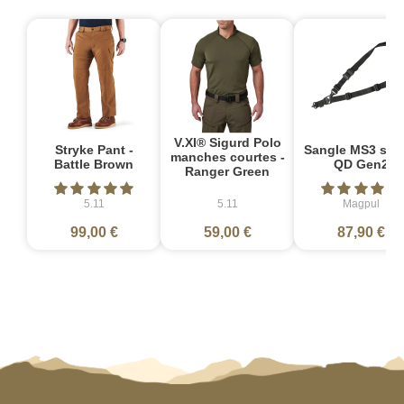
V.XI® Sigurd Polo
Stryke Pant -
Sangle MS3 sin
manches courtes -
Battle Brown
QD Gen2
Ranger Green
5.11
5.11
Magpul
99,00 €
59,00 €
87,90 €