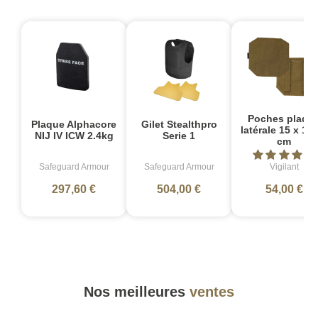
Poches plaqu
Plaque Alphacore
Gilet Stealthpro
latérale 15 x 15
NIJ IV ICW 2.4kg
Serie 1
cm
Safeguard Armour
Safeguard Armour
Vigilant
297,60 €
504,00 €
54,00 €
Nos meilleures
ventes