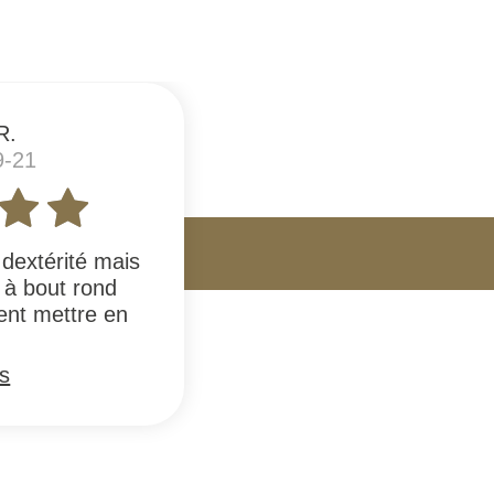
R.
9-21
dextérité mais
 à bout rond
ent mettre en
us