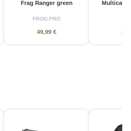
Frag Ranger green
Multicam 
FROG.PRO
5
49,99 €
29,