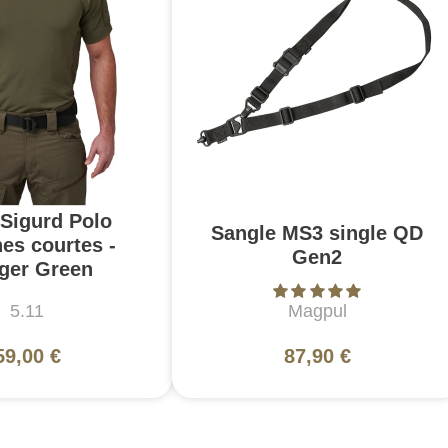
 Sigurd Polo
Sangle MS3 single QD
es courtes -
Gen2
ger Green
5.11
Magpul
59,00 €
87,90 €