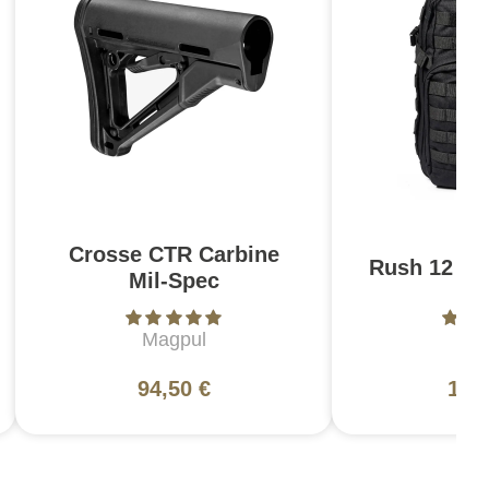
Crosse CTR Carbine
Rush 12 2.0
Mil-Spec
Magpul
5
94,50 €
130