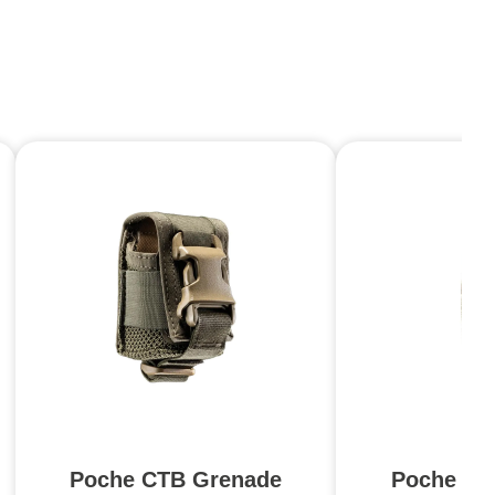
Poche CTB Grenade
Poche sim