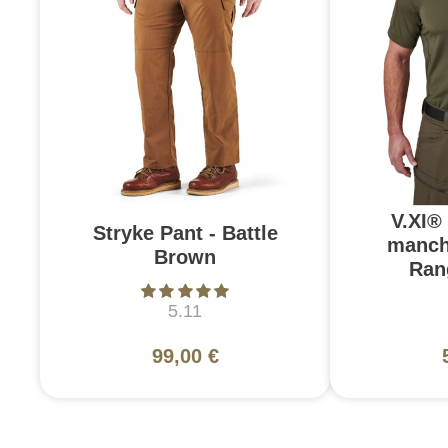
V.XI®
Stryke Pant - Battle
manch
Brown
Ran
5.11
99,00 €