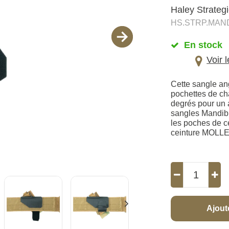
Haley Strateg
HS.STRP.MAND
En stock
Voir 
Cette sangle an
pochettes de ch
degrés pour un a
sangles Mandibl
les poches de c
ceinture MOLL
Ajout