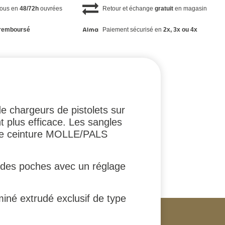
vous en
48/72h
ouvrées
Retour et échange
gratuit
en magasin
remboursé
Paiement sécurisé en
2x, 3x ou 4x
e chargeurs de pistolets sur
 plus efficace. Les sangles
 de ceinture MOLLE/PALS
de des poches avec un réglage
iné extrudé exclusif de type