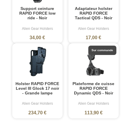
Support ceinture
Adaptateur holster
RAPID FORCE low
RAPID FORCE
ride - Noir
Tactical QDS - Noir
Alien Gear Holsters
Alien Gear Holsters
34,00 €
17,00 €
Sur commande
Holster RAPID FORCE
Plateforme de cuisse
Level III Glock 17 noir
RAPID FORCE
- Grande lampe
Dynamic QDS - Noir
Alien Gear Holsters
Alien Gear Holsters
234,70 €
113,90 €