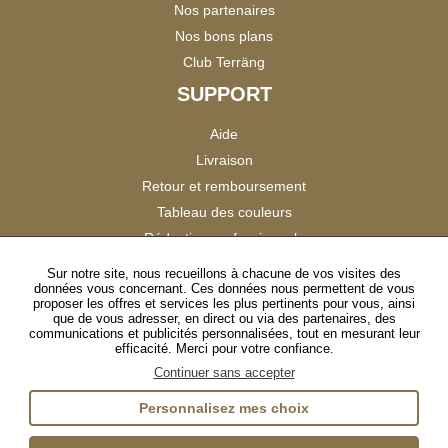
Nos partenaires
Nos bons plans
Club Terräng
SUPPORT
Aide
Livraison
Retour et remboursement
Tableau des couleurs
Réduction professionnels
Catalogues
Sur notre site, nous recueillons à chacune de vos visites des
données vous concernant. Ces données nous permettent de vous
Satisfaction Clients
proposer les offres et services les plus pertinents pour vous, ainsi
que de vous adresser, en direct ou via des partenaires, des
communications et publicités personnalisées, tout en mesurant leur
SUIVEZ-NOUS
efficacité. Merci pour votre confiance.
Continuer sans accepter
Personnalisez mes choix
Instagram
TikTok
Facebook
YouTube
LinkedIn