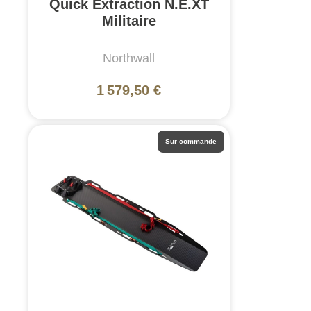
Quick Extraction N.E.XT
Militaire
Northwall
1 579,50 €
Sur commande