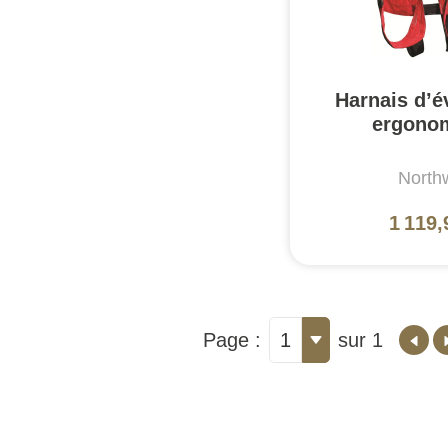
Harnais d’é
ergono
Northw
1 119,
Page :
1
sur 1