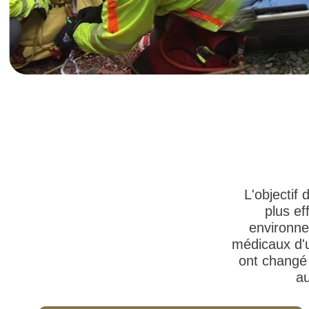
L'objectif
plus ef
environne
médicaux d'u
ont changé 
au