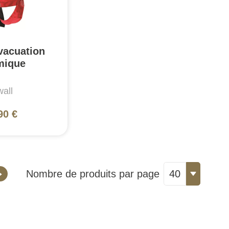
vacuation
mique
all
90 €
Nombre de produits par page
40