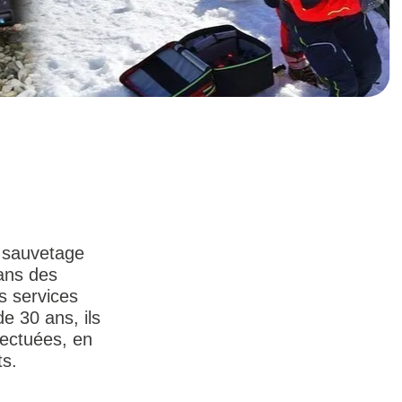
e sauvetage
ans des
s services
e 30 ans, ils
fectuées, en
ts.