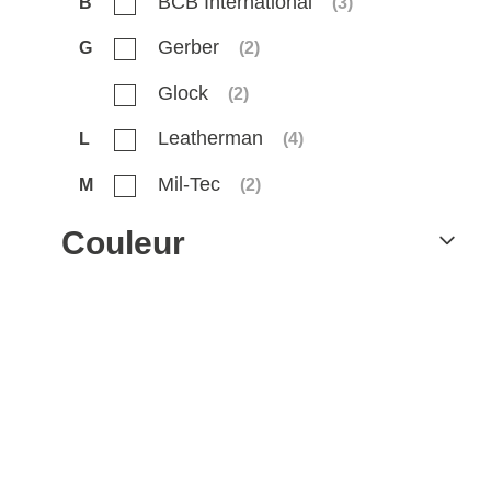
BCB International
B
(
3
)
Gerber
G
(
2
)
Glock
(
2
)
Leatherman
L
(
4
)
Mil-Tec
M
(
2
)
Couleur