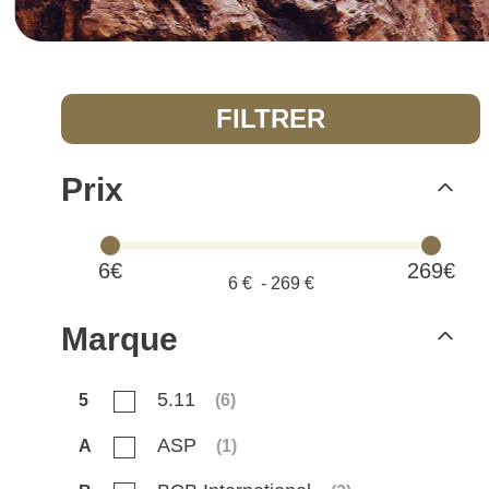
FILTRER
Prix
6€
269€
6
€ -
269
€
Marque
5.11
5
(
6
)
ASP
A
(
1
)