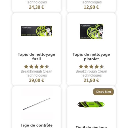
Technologies
Technologies
24,30 €
12,90 €
Tapis de nettoyage
Tapis de nettoyage
fusil
pistolet
Breakthrough Clean
Breakthrough Clean
Technologies
Technologies
39,00 €
21,90 €
Dispo Mag
Tige de contrôle
Outil de réglage