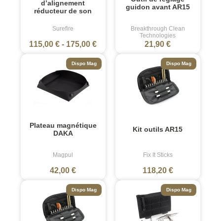
d’alignement
guidon avant AR15
réducteur de son
Surefire
Breakthrough Clean
Technologies
115,00 €
-
175,00 €
21,90 €
Dispo Mag
Dispo Mag
Plateau magnétique
Kit outils AR15
DAKA
Magpul
Fix It Sticks
42,00 €
118,20 €
Dispo Mag
Dispo Mag