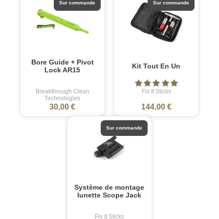
Sur commande
Sur commande
Bore Guide + Pivot
Kit Tout En Un
Lock AR15
Breakthrough Clean
Fix It Sticks
Technologies
30,00 €
144,00 €
Sur commande
Système de montage
lunette Scope Jack
Fix It Sticks