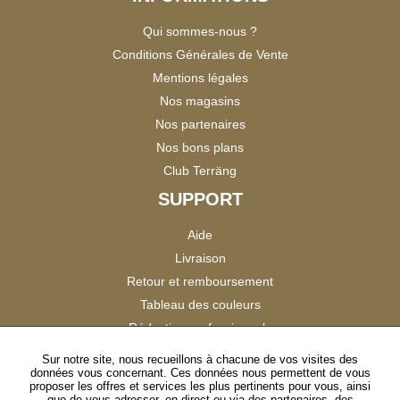
Qui sommes-nous ?
Conditions Générales de Vente
Mentions légales
Nos magasins
Nos partenaires
Nos bons plans
Club Terräng
SUPPORT
Aide
Livraison
Retour et remboursement
Tableau des couleurs
Réduction professionnels
Catalogues
Sur notre site, nous recueillons à chacune de vos visites des
données vous concernant. Ces données nous permettent de vous
Satisfaction Clients
proposer les offres et services les plus pertinents pour vous, ainsi
que de vous adresser, en direct ou via des partenaires, des