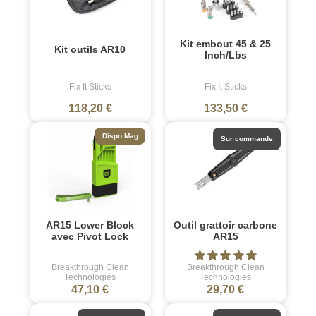
Kit embout 45 & 25
Kit outils AR10
Inch/Lbs
Fix It Sticks
Fix It Sticks
118,20 €
133,50 €
Dispo Mag
Sur commande
AR15 Lower Block
Outil grattoir carbone
avec Pivot Lock
AR15
Breakthrough Clean
Breakthrough Clean
Technologies
Technologies
47,10 €
29,70 €