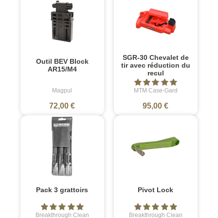
SGR-30 Chevalet de
Outil BEV Block
tir avec réduction du
AR15/M4
recul
Magpul
MTM Case-Gard
72,00 €
95,00 €
Pack 3 grattoirs
Pivot Lock
Breakthrough Clean
Breakthrough Clean