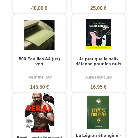
48,00 €
25,00 €
500 Feuilles A4 (us)
Je pratique la self-
vert
défense pour les nuls
Rite in the Rain
Autres marques
145,50 €
16,95 €
La Légion étrangère -
Féral : cette force qui