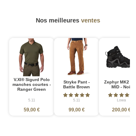
Nos meilleures
ventes
V.XI® Sigurd Polo
Stryke Pant -
Zephyr MK2 G
manches courtes -
Battle Brown
MID - Noir
Ranger Green
5.11
5.11
Lowa
59,00 €
99,00 €
200,00 €