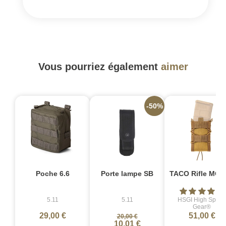
Vous pourriez également
aimer
-50%
Poche 6.6
Porte lampe SB
TACO Rifle MOL
5.11
5.11
HSGI High Spee
Gear®
29,00 €
51,00 €
20,00 €
10,01 €