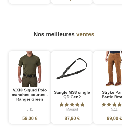
Nos meilleures
ventes
V.XI® Sigurd Polo
Sangle MS3 single
Stryke Pant -
manches courtes -
QD Gen2
Battle Brown
Ranger Green
5.11
Magpul
5.11
59,00 €
87,90 €
99,00 €