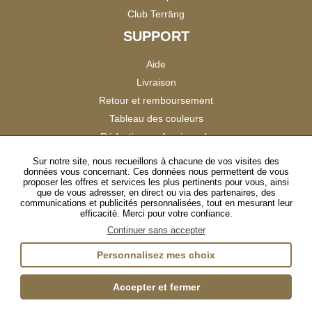
Club Terräng
SUPPORT
Aide
Livraison
Retour et remboursement
Tableau des couleurs
Réduction professionnels
Catalogues
Sur notre site, nous recueillons à chacune de vos visites des
données vous concernant. Ces données nous permettent de vous
Satisfaction Clients
proposer les offres et services les plus pertinents pour vous, ainsi
que de vous adresser, en direct ou via des partenaires, des
communications et publicités personnalisées, tout en mesurant leur
SUIVEZ-NOUS
efficacité. Merci pour votre confiance.
Continuer sans accepter
Personnalisez mes choix
Instagram
TikTok
Facebook
YouTube
LinkedIn
Accepter et fermer
Gestion des cookies
Plan du site