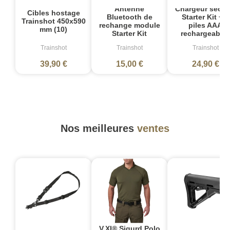
Antenne
Chargeur secte
Cibles hostage
Bluetooth de
Starter Kit + 4
Trainshot 450x590
rechange module
piles AAA
mm (10)
Starter Kit
rechargeable
Trainshot
Trainshot
Trainshot
39,90 €
15,00 €
24,90 €
Nos meilleures
ventes
V.XI® Sigurd Polo