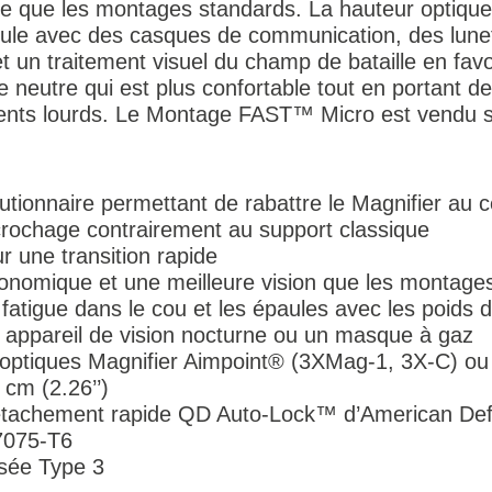
ide que les montages standards. La hauteur optiqu
ticule avec des casques de communication, des lune
 un traitement visuel du champ de bataille en favo
e neutre qui est plus confortable tout en portant d
ments lourds. Le Montage FAST™ Micro est vendu 
tionnaire permettant de rabattre le Magnifier au c
ccrochage contrairement au support classique
 une transition rapide
onomique et une meilleure vision que les montage
a fatigue dans le cou et les épaules avec les poids
un appareil de vision nocturne ou un masque à gaz
 optiques Magnifier Aimpoint® (3XMag-1, 3X-C) ou
cm (2.26’’)
 détachement rapide QD Auto-Lock™ d’American De
7075-T6
isée Type 3