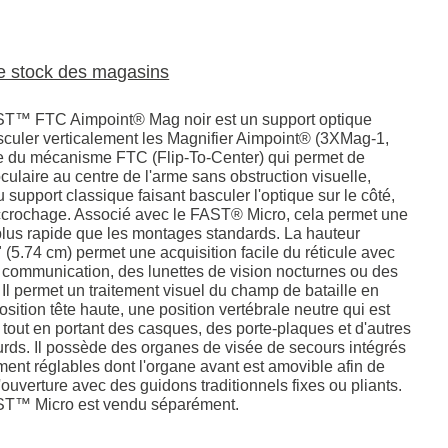
le stock des magasins
T™ FTC Aimpoint® Mag noir est un support optique
culer verticalement les Magnifier Aimpoint® (3XMag-1,
se du mécanisme FTC (Flip-To-Center) qui permet de
culaire au centre de l'arme sans obstruction visuelle,
 support classique faisant basculer l'optique sur le côté,
ccrochage. Associé avec le FAST® Micro, cela permet une
plus rapide que les montages standards. La hauteur
 (5.74 cm) permet une acquisition facile du réticule avec
communication, des lunettes de vision nocturnes ou des
Il permet un traitement visuel du champ de bataille en
osition tête haute, une position vertébrale neutre qui est
 tout en portant des casques, des porte-plaques et d'autres
rds. Il possède des organes de visée de secours intégrés
ment réglables dont l'organe avant est amovible afin de
 l'ouverture avec des guidons traditionnels fixes ou pliants.
T™ Micro est vendu séparément.