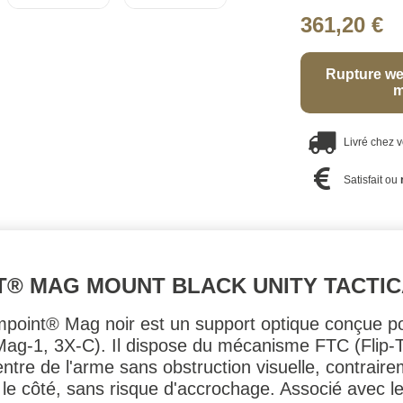
361,20 €
Rupture we
m
Livré chez 
Satisfait ou
T® MAG MOUNT BLACK UNITY TACTI
int® Mag noir est un support optique conçue pou
Mag-1, 3X-C). Il dispose du mécanisme FTC (Flip-
entre de l'arme sans obstruction visuelle, contrair
ur le côté, sans risque d'accrochage. Associé avec