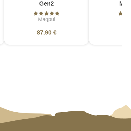
Gen2
Mil
Magpul
Ma
87,90 €
94,