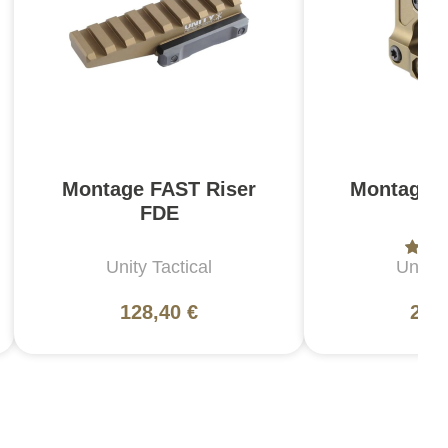
Montage FAST Riser
Montage 
FDE
F
Unity Tactical
Unity 
128,40 €
271