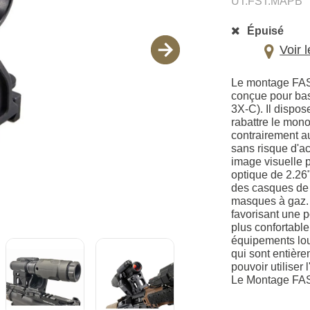
UT.FST.MAPB
Épuisé
Voir 
Le montage FAS
conçue pour bas
3X-C). Il dispo
rabattre le mono
contrairement au
sans risque d'a
image visuelle 
optique de 2.26"
des casques de 
masques à gaz. 
favorisant une p
plus confortable
équipements lou
qui sont entière
pouvoir utiliser
Le Montage FAS