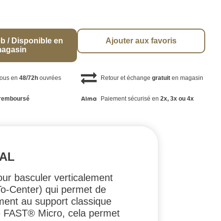
b / Disponible en
Ajouter aux favoris
agasin
vous en
48/72h
ouvrées
Retour et échange
gratuit
en magasin
remboursé
Paiement sécurisé en
2x, 3x ou 4x
CAL
r basculer verticalement
To-Center) qui permet de
ement au support classique
 le FAST® Micro, cela permet