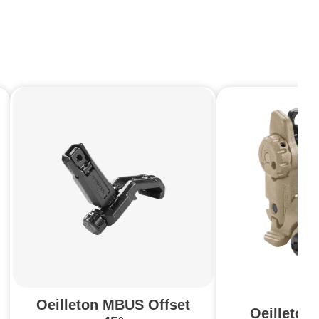
Oeilleton MBUS Offset
Oeilleto