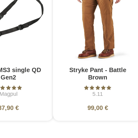
MS3 single QD
Stryke Pant - Battle
Gen2
Brown
Magpul
5.11
87,90 €
99,00 €