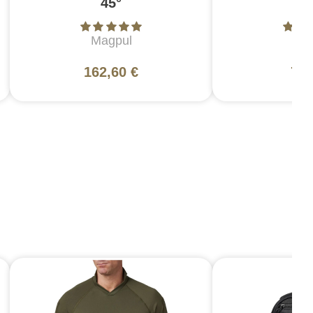
45°
Magpul
Ma
162,60 €
76,