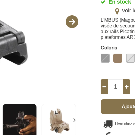
En stock
Voir 
L'MBUS (Magpul 
visée de secour
aux rails Picat
plateformes AR
Coloris
Ajout
Livré chez 