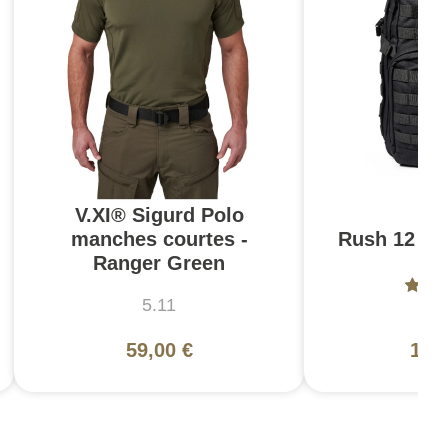
V.XI® Sigurd Polo
manches courtes -
Rush 12 2.0
Ranger Green
5.11
5
59,00 €
130