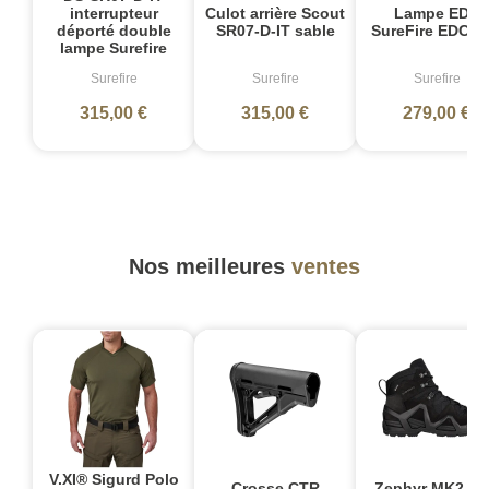
Culot arrière Scout
Lampe EDC
interrupteur
SR07-D-IT sable
SureFire EDCL1
déporté double
lampe Surefire
Surefire
Surefire
Surefire
315,00 €
315,00 €
279,00 €
Nos meilleures
ventes
V.XI® Sigurd Polo
Crosse CTR
Zephyr MK2 G