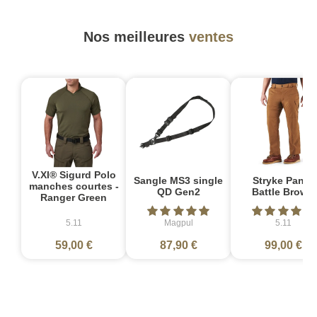
Nos meilleures
ventes
V.XI® Sigurd Polo
Sangle MS3 single
Stryke Pant -
manches courtes -
QD Gen2
Battle Brown
Ranger Green
5.11
Magpul
5.11
59,00 €
87,90 €
99,00 €