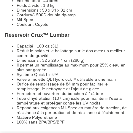
Volume total : 40 litres
Poids à vide : 1.8 kg
Dimensions : 53 x 34 x 31 cm
Cordura® 500D double rip-stop
Mil-Spec
Couleur : Coyote
Réservoir Crux™ Lumbar
Capacité : 100 oz (3L)
Réduit le poids et le ballottage sur le dos avec un meilleur
centre de gravité
Dimensions : 32 x 29 x 4 cm (280 g)
Il permet un remplissage au maximum pour 25% d'eau en
plus par gorgée
Système Quick Link™
Valve à molette QL Hydrolock™ utilisable à une main
Orifice de remplissage de 84 mm pour faciliter le
remplissage, le nettoyage et l'ajout de glace
Fermeture et ouverture du bouchon à 1/4 tour
Tube d'hydratation (107 cm) isolé pour maintenir l'eau à
température et protéger contre les UV nocifs
Répond aux exigences Mil-Spec en matière de traction, de
résistance à la perforation et de résistance à l'éclatement
Matière Polyuréthane
100% sans BPA/BPS/BPF