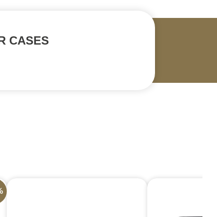
ER CASES
%