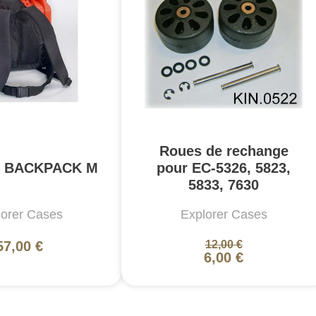
Roues de rechange
es BACKPACK M
pour EC-5326, 5823,
5833, 7630
lorer Cases
Explorer Cases
57,00 €
12,00 €
6,00 €