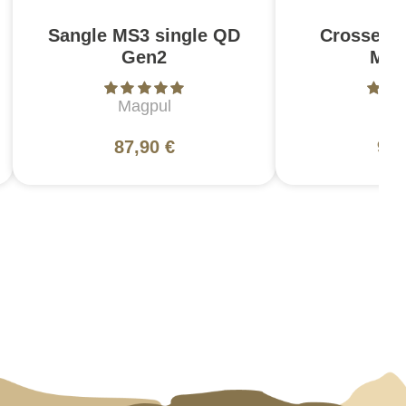
Sangle MS3 single QD
Crosse C
Gen2
Mil
Magpul
Ma
87,90 €
94,