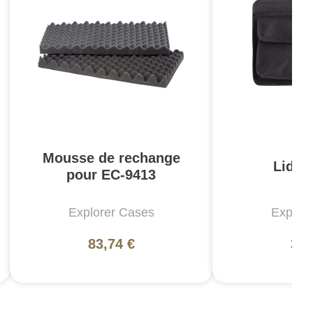
Mousse de rechange
Lid P
pour EC-9413
Explorer Cases
Explor
83,74 €
30,