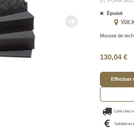
EC.FOAM.5822
Épuisé
Voir 
Mousse de rech
130,04 €
Effectuer 
Livré chez 
Satisfait ou