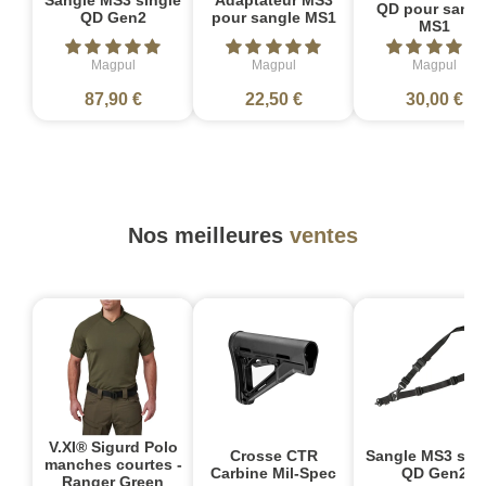
QD pour sangl
QD Gen2
pour sangle MS1
MS1
Magpul
Magpul
Magpul
87,90 €
22,50 €
30,00 €
Nos meilleures
ventes
V.XI® Sigurd Polo
Crosse CTR
Sangle MS3 sin
manches courtes -
Carbine Mil-Spec
QD Gen2
Ranger Green