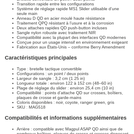
Transition rapide entre les configurations
Système de réglage rapide MS1 Slider utilisable d’une
seule main
Anneau D QD en acier moulé haute résistance
Traitement QPQ résistant à l’usure et à la corrosion
Deux attaches rapides QD push-button incluses
Sangle nylon robuste avec traitement NIR
Compatibilité avec la plupart des interfaces QD modernes
Conçue pour un usage intensif en environnement exigeant
Fabrication aux États-Unis – conforme Berry Amendment
Caractéristiques principales
Type : bretelle tactique convertible
Configurations : un point / deux points
Largeur de sangle : 3,2 cm (1.25 in)
Longueur totale : environ 122 à 152 cm (48–60 in)
Plage de réglage du slider : environ 25,4 cm (10 in)
Compatibilité : points d’attache QD sur crosses, boîtiers,
plaques de crosse et garde-mains
Coloris disponibles : noir, coyote, ranger green, gris
SKU : MAG518
Compatibilités et informations supplémentaires
Arrière : compatible avec Magpul ASAP QD ainsi que de
nombreux boîtiers, plaques de crosse et crosses disposant