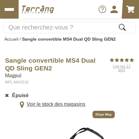
Accueil
/
Sangle convertible MS4 Dual QD Sling GEN2
Sangle convertible MS4 Dual
Lire les 12
QD Sling GEN2
avis
Magpul
MPL.MAG518
Épuisé
Voir le stock des magasins
Dispo Mag