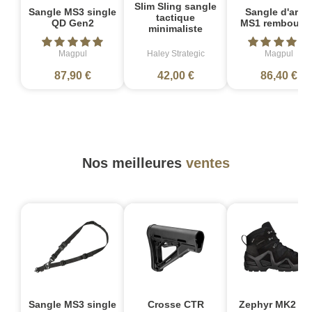
Slim Sling sangle
Sangle MS3 single
Sangle d'arme
tactique
QD Gen2
MS1 rembourré
minimaliste
Magpul
Haley Strategic
Magpul
87,90 €
42,00 €
86,40 €
Nos meilleures
ventes
Sangle MS3 single
Crosse CTR
Zephyr MK2 G