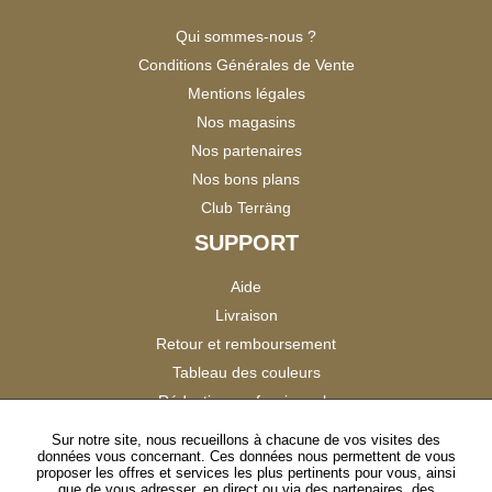
Qui sommes-nous ?
Conditions Générales de Vente
Mentions légales
Nos magasins
Nos partenaires
Nos bons plans
Club Terräng
SUPPORT
Aide
Livraison
Retour et remboursement
Tableau des couleurs
Réduction professionnels
Catalogues
Sur notre site, nous recueillons à chacune de vos visites des
données vous concernant. Ces données nous permettent de vous
Satisfaction Clients
proposer les offres et services les plus pertinents pour vous, ainsi
que de vous adresser, en direct ou via des partenaires, des