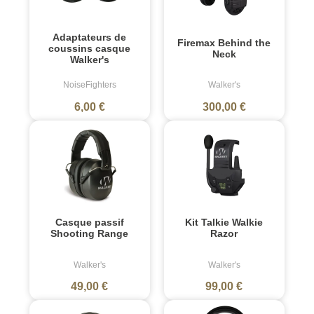
Adaptateurs de
Firemax Behind the
coussins casque
Neck
Walker's
NoiseFighters
Walker's
6,00 €
300,00 €
Casque passif
Kit Talkie Walkie
Shooting Range
Razor
Walker's
Walker's
49,00 €
99,00 €