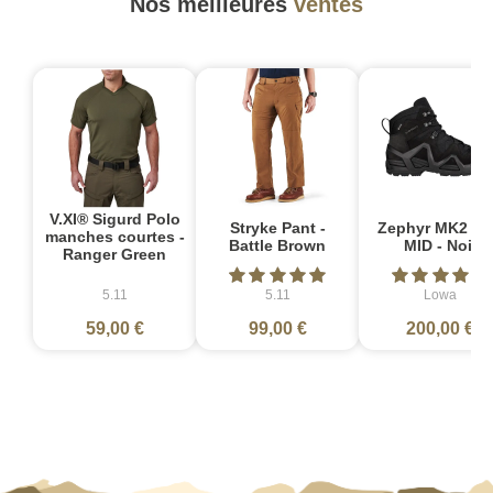
Nos meilleures
ventes
V.XI® Sigurd Polo
Stryke Pant -
Zephyr MK2 G
manches courtes -
Battle Brown
MID - Noir
Ranger Green
5.11
5.11
Lowa
59,00 €
99,00 €
200,00 €