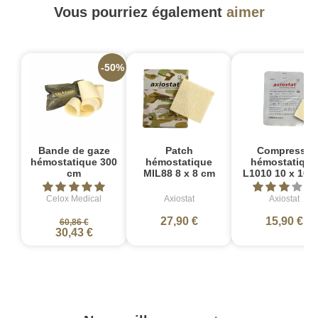
Vous pourriez également
aimer
-50%
Bande de gaze
Patch
Compresse
hémostatique 300
hémostatique
hémostatique
cm
MIL88 8 x 8 cm
L1010 10 x 10 
Celox Medical
Axiostat
Axiostat
27,90 €
15,90 €
60,86 €
30,43 €