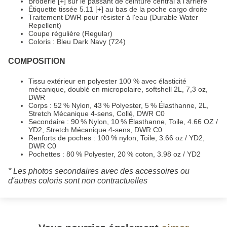
Broderie [+] sur le passant de ceinture central à l'arrière
Étiquette tissée 5.11 [+] au bas de la poche cargo droite
Traitement DWR pour résister à l'eau (Durable Water
Repellent)
Coupe régulière (Regular)
Coloris : Bleu Dark Navy (724)
COMPOSITION
Tissu extérieur en polyester 100 % avec élasticité
mécanique, doublé en micropolaire, softshell 2L, 7,3 oz,
DWR
Corps : 52 % Nylon, 43 % Polyester, 5 % Élasthanne, 2L,
Stretch Mécanique 4-sens, Collé, DWR C0
Secondaire : 90 % Nylon, 10 % Élasthanne, Toile, 4.66 OZ /
YD2, Stretch Mécanique 4-sens, DWR C0
Renforts de poches : 100 % nylon, Toile, 3.66 oz / YD2,
DWR C0
Pochettes : 80 % Polyester, 20 % coton, 3.98 oz / YD2
* Les photos secondaires avec des accessoires ou
d'autres coloris sont non contractuelles