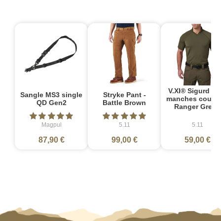
V.XI® Sigurd Po
Sangle MS3 single
Stryke Pant -
manches courte
QD Gen2
Battle Brown
Ranger Green
Magpul
5.11
5.11
87,90 €
99,00 €
59,00 €