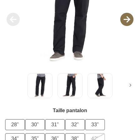
Taille pantalon
28"
30"
31"
32"
33"
34"
35"
36"
38"
42"