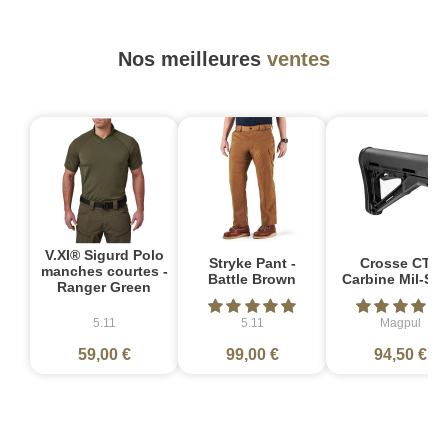
Nos meilleures
ventes
V.XI® Sigurd Polo
Stryke Pant -
Crosse CTR
manches courtes -
Battle Brown
Carbine Mil-Sp
Ranger Green
5.11
5.11
Magpul
59,00 €
99,00 €
94,50 €