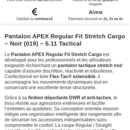
Livré chez vous en
48/72h
ouvrées
Retour et échange
gratuit
en
magasin
Satisfait ou
remboursé
Paiement sécurisé en
2x, 3x ou 4x
Pantalon APEX Regular Fit Stretch Cargo
– Noir (019) – 5.11 Tactical
Le
Pantalon APEX Regular Fit Stretch Cargo
est
développé pour les professionnels et les utilisateurs
exigeants recherchant un
pantalon tactique stretch noir
capable d’assurer discrétion, réactivité et robustesse.
Confectionné en toile
Flex-Tac® extensible
, il
accompagne les mouvements dynamiques tout en
conservant une excellente tenue structurelle.
Grâce à sa
finition déperlante DWR et anti-taches
, le
tissu résiste aux agressions extérieures et facilite
l’entretien au quotidien. Sa conception orientée mission
intègre une organisation intelligente des rangements afin
de sécuriser les accessoires indispensables sans
compromettre le confort. La coupe Regular / Straight