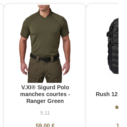
V.XI® Sigurd Polo
manches courtes -
Rush 12 2.0
Ranger Green
5.11
5
59,00 €
130