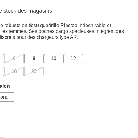
le stock des magasins
e robuste en tissu quadrillé Ripstop indéchirable et
r les femmes. Ses poches cargo spacieuses intègrent des
screts pour des chargeurs type AR.
6
8
10
12
18
20
alon
Long