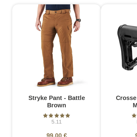
Stryke Pant - Battle
Crosse
Brown
M
5.11
99,00 €