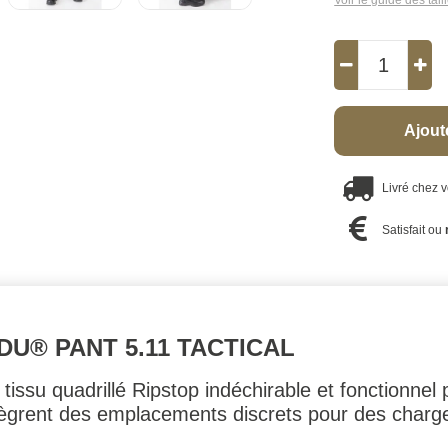
Voir le guide des tail
Ajout
Livré chez 
Satisfait ou
U® PANT 5.11 TACTICAL
 tissu quadrillé Ripstop indéchirable et fonctionne
ègrent des emplacements discrets pour des charg