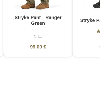
Stryke Pant - Ranger
Stryke Pant
Green
5.11
5
99,00 €
99,