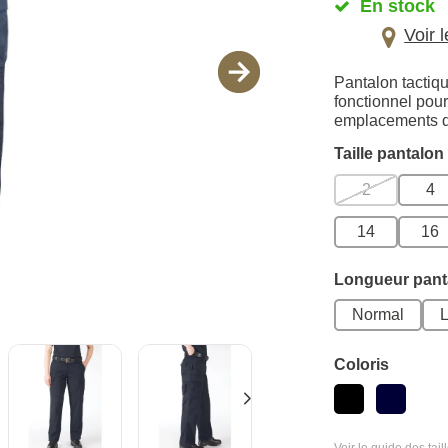
En stock
Voir 
Pantalon tactiqu
fonctionnel pou
emplacements di
Taille pantalon
2
4
14
16
Longueur pant
Normal
Coloris