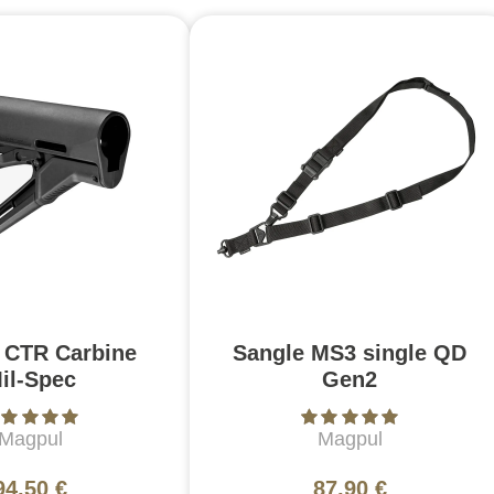
 CTR Carbine
Sangle MS3 single QD
il-Spec
Gen2
Magpul
Magpul
94,50 €
87,90 €