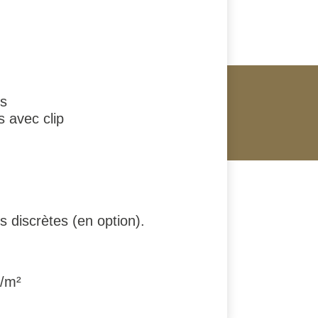
rs
s avec clip
 discrètes (en option).
g/m²