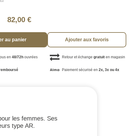
les
82,00 €
er au panier
Ajouter aux favoris
vous en
48/72h
ouvrées
Retour et échange
gratuit
en magasin
remboursé
Paiement sécurisé en
2x, 3x ou 4x
l pour les femmes. Ses
eurs type AR.