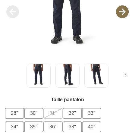
Taille pantalon
28"
30"
31"
32"
33"
34"
35"
36"
38"
40"