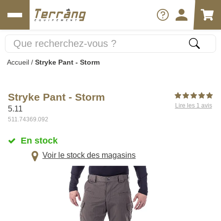
Accueil
/
Stryke Pant - Storm
Stryke Pant - Storm
Lire les 1 avis
5.11
511.74369.092
En stock
Voir le stock des magasins