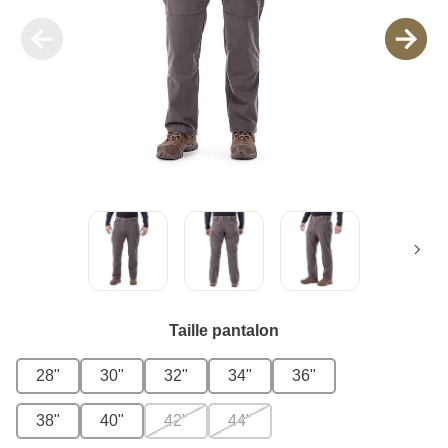
Taille pantalon
28"
30"
32"
34"
36"
38"
40"
42"
44"