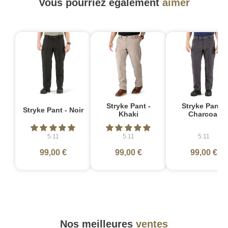
Vous pourriez également
aimer
Stryke Pant -
Stryke Pant -
Stryke Pant - Noir
Khaki
Charcoal
5.11
5.11
5.11
99,00 €
99,00 €
99,00 €
Nos meilleures
ventes