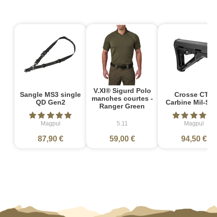
V.XI® Sigurd Polo
Sangle MS3 single
Crosse CTR
manches courtes -
QD Gen2
Carbine Mil-Sp
Ranger Green
Magpul
5.11
Magpul
87,90 €
59,00 €
94,50 €