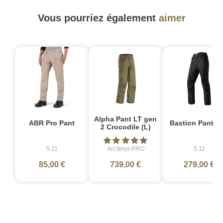
Vous pourriez également
aimer
Alpha Pant LT gen
ABR Pro Pant
Bastion Pant no
2 Crocodile (L)
5.11
Arc'teryx PRO
5.11
85,00 €
739,00 €
279,00 €