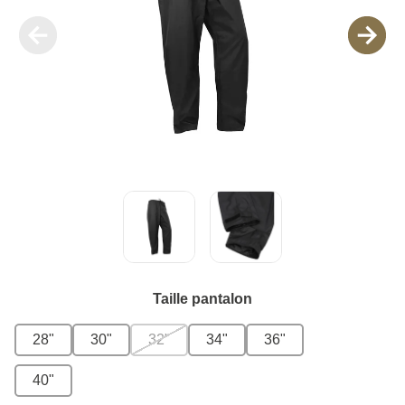
Taille pantalon
28"
30"
32"
34"
36"
40"