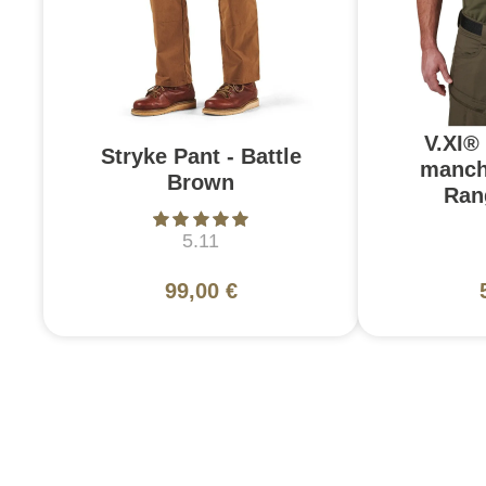
V.XI®
Stryke Pant - Battle
manch
Brown
Ran
5.11
99,00 €