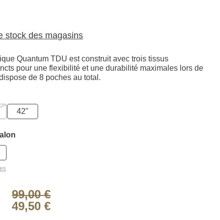
le stock des magasins
tique Quantum TDU est construit avec trois tissus
incts pour une flexibilité et une durabilité maximales lors de
 dispose de 8 poches au total.
42"
alon
les
99,00 €
49,50 €