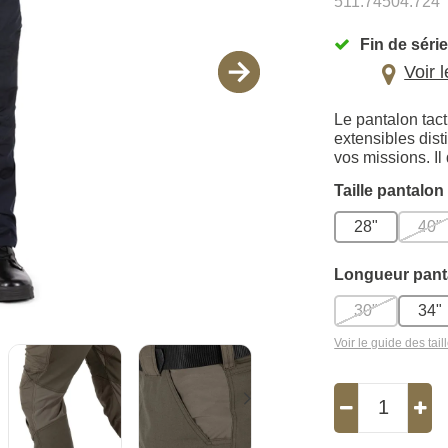
511.74504.724
Fin de série
Voir 
Le pantalon tac
extensibles dist
vos missions. Il
Taille pantalon
28"
40"
Longueur pant
30"
34"
Voir le guide des tail