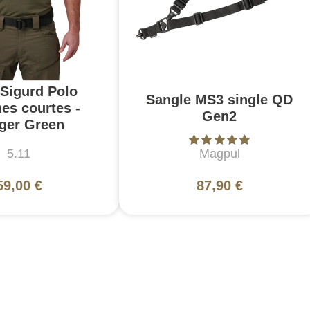
 Sigurd Polo
Sangle MS3 single QD
es courtes -
Gen2
ger Green
5.11
Magpul
59,00 €
87,90 €