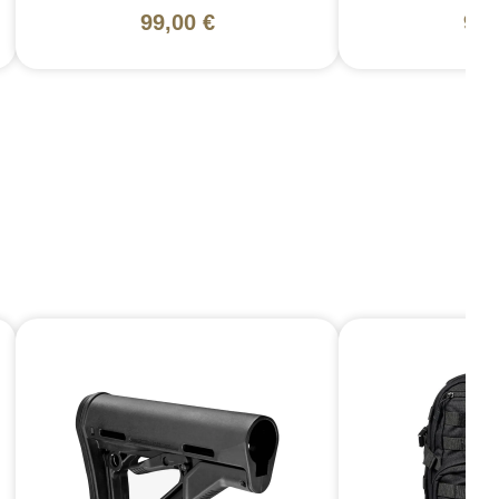
99,00 €
99,