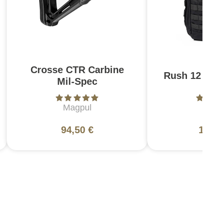
Crosse CTR Carbine
Rush 12 2.0
Mil-Spec
Magpul
5
94,50 €
130