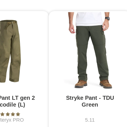
Pant LT gen 2
Stryke Pant - TDU
codile (L)
Green
'teryx PRO
5.11