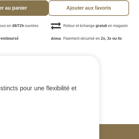
er au panier
Ajouter aux favoris
vous en
48/72h
ouvrées
Retour et échange
gratuit
en magasin
remboursé
Paiement sécurisé en
2x, 3x ou 4x
incts pour une flexibilité et