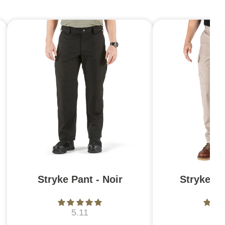
Stryke Pant - Noir
Stryke Pa
5.11
5