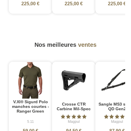
225,00 €
225,00 €
225,00 €
Nos meilleures
ventes
V.XI® Sigurd Polo
Crosse CTR
Sangle MS3 sin
manches courtes -
Carbine Mil-Spec
QD Gen2
Ranger Green
5.11
Magpul
Magpul
59,00 €
94,50 €
87,90 €