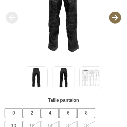
Taille pantalon
0
2
4
6
8
10
12
14
16
18