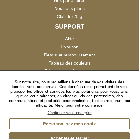
Nos partenaires
Nos bons plans
Club Terräng
SUPPORT
Aide
Livraison
Retour et remboursement
Tableau des couleurs
Réduction professionnels
Catalogues
Sur notre site, nous recueillons à chacune de vos visites des
données vous concernant. Ces données nous permettent de vous
Satisfaction Clients
proposer les offres et services les plus pertinents pour vous, ainsi
que de vous adresser, en direct ou via des partenaires, des
communications et publicités personnalisées, tout en mesurant leur
SUIVEZ-NOUS
efficacité. Merci pour votre confiance.
Continuer sans accepter
Personnalisez mes choix
Instagram
TikTok
Facebook
YouTube
LinkedIn
Accepter et fermer