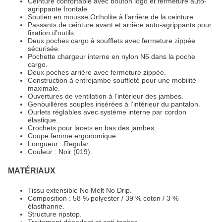
Ceinture confortable avec bouton logo et fermeture auto-
agrippante frontale.
Soutien en mousse Ortholite à l’arrière de la ceinture.
Passants de ceinture avant et arrière auto-agrippants pour
fixation d’outils.
Deux poches cargo à soufflets avec fermeture zippée
sécurisée.
Pochette chargeur interne en nylon N6 dans la poche
cargo.
Deux poches arrière avec fermeture zippée.
Construction à entrejambe souffleté pour une mobilité
maximale.
Ouvertures de ventilation à l’intérieur des jambes.
Genouillères souples insérées à l’intérieur du pantalon.
Ourlets réglables avec système interne par cordon
élastique.
Crochets pour lacets en bas des jambes.
Coupe femme ergonomique.
Longueur : Regular.
Couleur : Noir (019).
MATÉRIAUX
Tissu extensible No Melt No Drip.
Composition : 58 % polyester / 39 % coton / 3 %
élasthanne.
Structure ripstop.