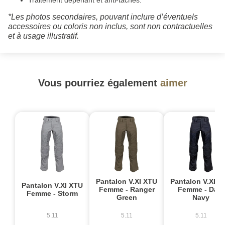
Traitement déperlant et anti-taches.
*Les photos secondaires, pouvant inclure d’éventuels
accessoires ou coloris non inclus, sont non contractuelles
et à usage illustratif.
Vous pourriez également
aimer
Pantalon V.XI XTU
Pantalon V.XI X
Pantalon V.XI XTU
Femme - Ranger
Femme - Dark
Femme - Storm
Green
Navy
5.11
5.11
5.11