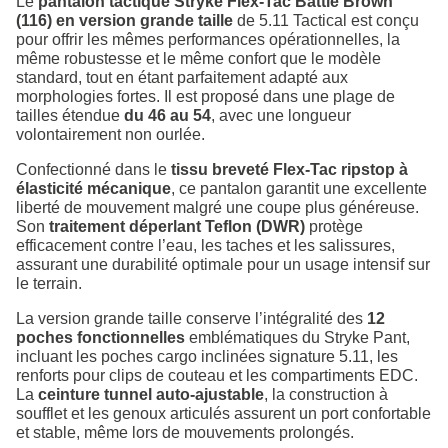
Le
pantalon tactique Stryke Flex-Tac Battle Brown
(116) en version grande taille
de 5.11 Tactical est conçu
pour offrir les mêmes performances opérationnelles, la
même robustesse et le même confort que le modèle
standard, tout en étant parfaitement adapté aux
morphologies fortes. Il est proposé dans une plage de
tailles étendue
du 46 au 54
, avec une longueur
volontairement non ourlée.
Confectionné dans le
tissu breveté Flex-Tac ripstop à
élasticité mécanique
, ce pantalon garantit une excellente
liberté de mouvement malgré une coupe plus généreuse.
Son
traitement déperlant Teflon (DWR)
protège
efficacement contre l’eau, les taches et les salissures,
assurant une durabilité optimale pour un usage intensif sur
le terrain.
La version grande taille conserve l’intégralité des
12
poches fonctionnelles
emblématiques du Stryke Pant,
incluant les poches cargo inclinées signature 5.11, les
renforts pour clips de couteau et les compartiments EDC.
La
ceinture tunnel auto-ajustable
, la construction à
soufflet et les genoux articulés assurent un port confortable
et stable, même lors de mouvements prolongés.