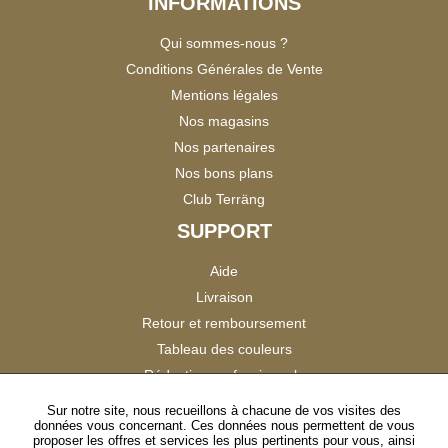
INFORMATIONS
Qui sommes-nous ?
Conditions Générales de Vente
Mentions légales
Nos magasins
Nos partenaires
Nos bons plans
Club Terräng
SUPPORT
Aide
Livraison
Retour et remboursement
Tableau des couleurs
Réduction professionnels
Catalogues
Sur notre site, nous recueillons à chacune de vos visites des
données vous concernant. Ces données nous permettent de vous
Satisfaction Clients
proposer les offres et services les plus pertinents pour vous, ainsi