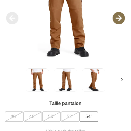
Taille pantalon
46"
48"
50"
52"
54"