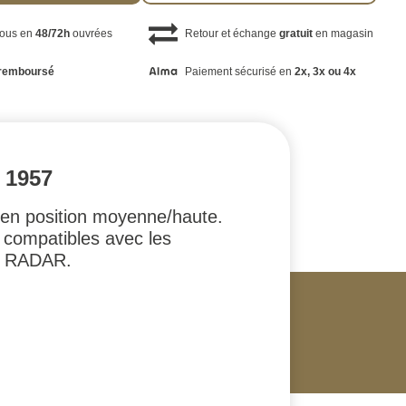
vous en
48/72h
ouvrées
Retour et échange
gratuit
en magasin
remboursé
Paiement sécurisé en
2x, 3x ou 4x
 1957
e en position moyenne/haute.
 compatibles avec les
rt RADAR.