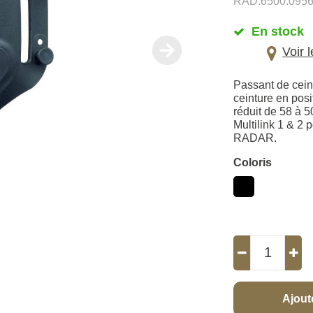
RAD.6500.095
En stock
Voir 
Passant de cein
ceinture en pos
réduit de 58 à 
Multilink 1 & 2 
RADAR.
Coloris
Ajout