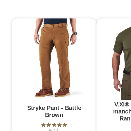
V.XI®
Stryke Pant - Battle
manch
Brown
Ran
5.11