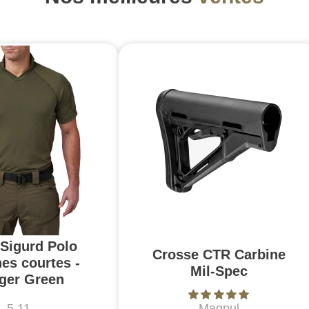
 Sigurd Polo
Crosse CTR Carbine
es courtes -
Mil-Spec
ger Green
5.11
Magpul