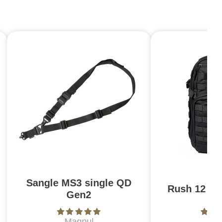
Sangle MS3 single QD
Rush 12 2.0
Gen2
Magpul
5