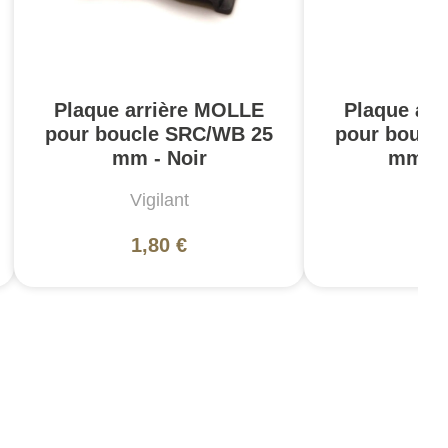
Plaque arrière MOLLE
Plaque ar
pour boucle SRC/WB 25
pour boucl
mm - Noir
mm - 
Vigilant
Vig
1,80 €
1,