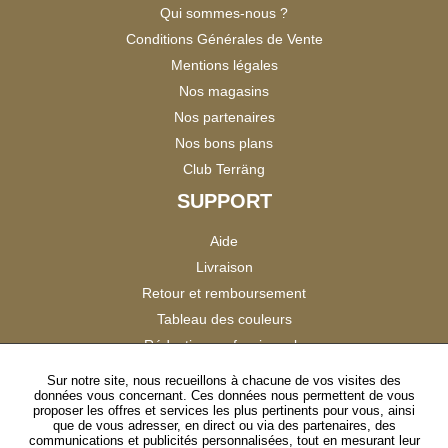
Qui sommes-nous ?
Conditions Générales de Vente
Mentions légales
Nos magasins
Nos partenaires
Nos bons plans
Club Terräng
SUPPORT
Aide
Livraison
Retour et remboursement
Tableau des couleurs
Réduction professionnels
Catalogues
Sur notre site, nous recueillons à chacune de vos visites des
données vous concernant. Ces données nous permettent de vous
Satisfaction Clients
proposer les offres et services les plus pertinents pour vous, ainsi
que de vous adresser, en direct ou via des partenaires, des
communications et publicités personnalisées, tout en mesurant leur