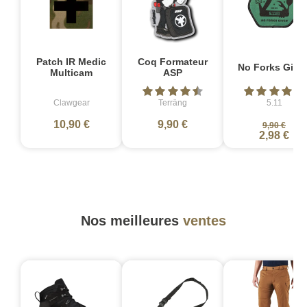
Patch IR Medic
Coq Formateur
No Forks Give
Multicam
ASP
Clawgear
Terräng
5.11
10,90 €
9,90 €
9,90 €
2,98 €
Nos meilleures
ventes