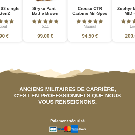
S3 single
Stryke Pant -
Crosse CTR
Zephyr 
Gen2
Battle Brown
Carbine Mil-Spec
MID -
gpul
5.11
Magpul
Lo
90 €
99,00 €
94,50 €
200,
ANCIENS MILITAIRES DE CARRIÈRE,
C'EST EN PROFESSIONNELS QUE NOUS
VOUS RENSEIGNONS.
Paiement sécurisé