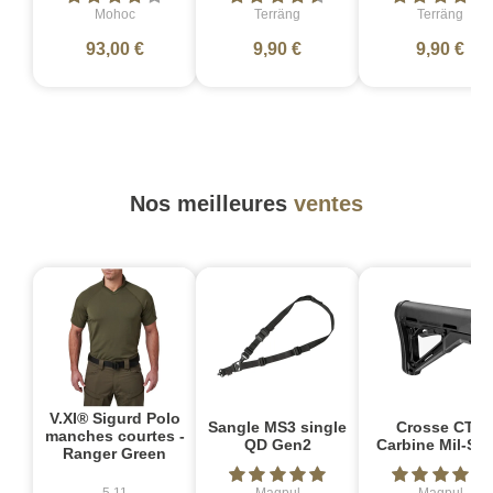
Mohoc
Terräng
Terräng
93,00 €
9,90 €
9,90 €
Nos meilleures
ventes
V.XI® Sigurd Polo
Sangle MS3 single
Crosse CTR
manches courtes -
QD Gen2
Carbine Mil-Sp
Ranger Green