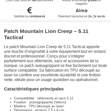
Livré chez vous en
48/72h
ouvrées
Retour et échange
gratuit
en
magasin
Satisfait ou
remboursé
Paiement sécurisé en
2x, 3x ou 4x
Patch Mountain Lion Creep – 5.11
Tactical
Le patch Mountain Lion Creep de 5.11 Tactical apporte
une touche d’originalité à votre équipement tout en restant
discret et professionnel. Conçu pour s’intégrer
parfaitement aux vêtements, sacs et accessoires de la
marque, ce patch autoagrippant se fixe facilement sur toute
surface compatible. Sa fabrication en TPU découpé au
laser lui confère une excellente durabilité et une finition
nette, idéale pour un usage quotidien ou opérationnel.
Caractéristiques principales
Compatibilité : vêtements et sacs 5.11
Fixation : autoagrippante (Velcro)
Matière : TPU découpé au laser
Dimensions : environ 7,5 x 6 cm