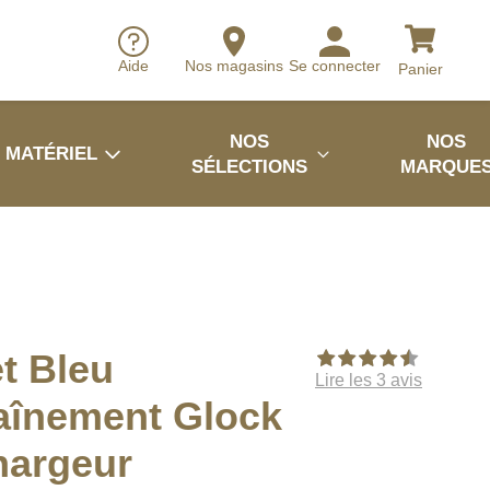
Aide
Nos magasins
Se connecter
Panier
NOS
NOS
MATÉRIEL
SÉLECTIONS
MARQUE
et Bleu
Lire les 3 avis
aînement Glock
hargeur