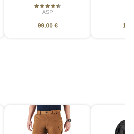
ASP
A
99,00 €
189