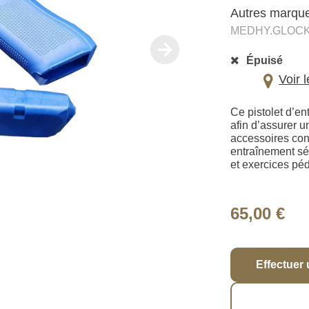
Autres marqu
MEDHY.GLOCK
Épuisé
Voir 
Ce pistolet d’en
afin d’assurer u
accessoires con
entraînement sé
et exercices pé
65,00 €
Effectuer 