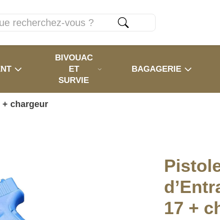
BIVOUAC
ENT
ET
BAGAGERIE
SURVIE
7 + chargeur
Pistol
d’Entr
17 + c