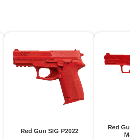
Red Gun 
Red Gun SIG P2022
Mag 