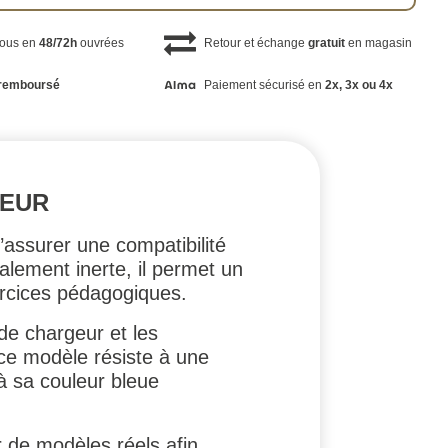
vous en
48/72h
ouvrées
Retour et échange
gratuit
en magasin
remboursé
Paiement sécurisé en
2x, 3x ou 4x
GEUR
d’assurer une compatibilité
alement inerte, il permet un
ercices pédagogiques.
 de chargeur et les
ce modèle résiste à une
 à sa couleur bleue
r de modèles réels afin