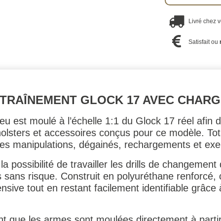
Livré chez 
Satisfait ou
NTRAÎNEMENT GLOCK 17 AVEC CHAR
eu est moulé à l’échelle 1:1 du Glock 17 réel afin 
 holsters et accessoires conçus pour ce modèle. Tot
les manipulations, dégainés, rechargements et ex
a possibilité de travailler les drills de changement
sans risque. Construit en polyuréthane renforcé, 
tensive tout en restant facilement identifiable grâce
sent que les armes sont moulées directement à parti