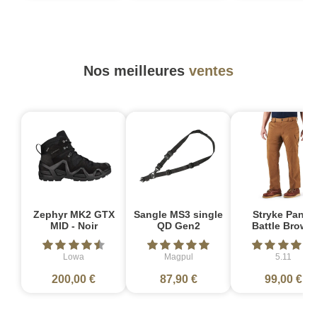
Nos meilleures
ventes
Zephyr MK2 GTX
Sangle MS3 single
Stryke Pant -
MID - Noir
QD Gen2
Battle Brown
Lowa
Magpul
5.11
200,00 €
87,90 €
99,00 €