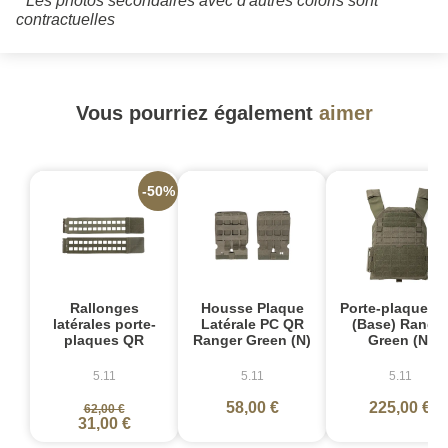
* Les photos secondaires avec d'autres coloris sont
contractuelles
Vous pourriez également
aimer
-50%
Rallonges
Housse Plaque
Porte-plaques 
latérales porte-
Latérale PC QR
(Base) Range
plaques QR
Ranger Green (N)
Green (N)
5.11
5.11
5.11
58,00 €
225,00 €
62,00 €
31,00 €