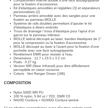
Compartiment interne doublé d'une face autoagrippante
pour la fixation d'accessoires.
Kit d'élastiques amovibles et réglables (3) et séparateurs
personnalisés (2)
Panneau arrière amovible avec des sangles pour une
fixation au panneau MOLLE
Système de rails doubles permettant d'ajouter le kit
d'élastiques à divers endroits
Trous de drainage / trous d'élastique pour l'ajout d'un
garrot sur le panneau inférieur
MOLLE latéral découpé au laser, bandes élastiques de 1"
pour la compression ou la fixation d'accessoires
MOLLE découpé au laser à l'avant pour la fixation d'une
pochette avec une face autoagrippante
Revêtement DWR pour résister à l'eau
Dimensions : 12.7 x 23.5 x 3.2 cm
Poids : 0.27 kg
Version NIR (Near Infrared) pour être difficilement
perceptible en vision nocturne
Coloris : Vert Ranger Green (186)
COMPOSITION
Nylon 500D WR PU
100 % nylon, 5.84 oz / YD2, DWR C0
N420D Cordura + N1000D Cordura laminé