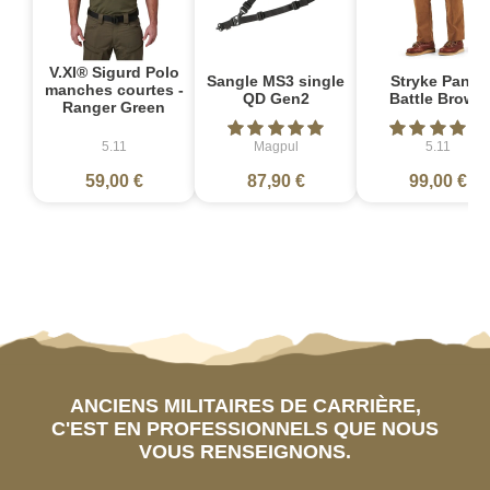
V.XI® Sigurd Polo
Sangle MS3 single
Stryke Pant -
manches courtes -
QD Gen2
Battle Brown
Ranger Green
5.11
Magpul
5.11
59,00 €
87,90 €
99,00 €
ANCIENS MILITAIRES DE CARRIÈRE,
C'EST EN PROFESSIONNELS QUE NOUS
VOUS RENSEIGNONS.