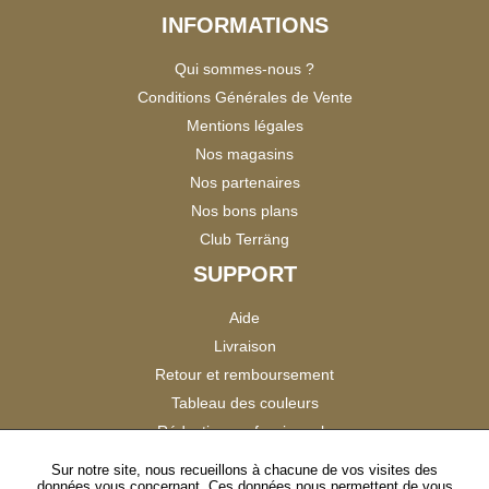
INFORMATIONS
Qui sommes-nous ?
Conditions Générales de Vente
Mentions légales
Nos magasins
Nos partenaires
Nos bons plans
Club Terräng
SUPPORT
Aide
Livraison
Retour et remboursement
Tableau des couleurs
Réduction professionnels
Catalogues
Sur notre site, nous recueillons à chacune de vos visites des
données vous concernant. Ces données nous permettent de vous
Satisfaction Clients