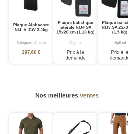
Plaque balistique
Plaque balistiq
Plaque Alphacore
latérale NIJ4 SA
NIJ3 SA 25x30 
NIJ IV ICW 2.4kg
15x20 cm (1.18 kg)
(1.5 kg)
Safeguard Armour
Vigilant
Vigilant
297,60 €
Prix à la
Prix à la
demande
demande
Nos meilleures
ventes