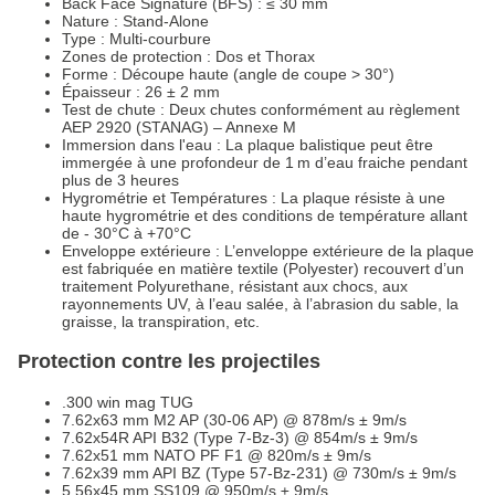
Back Face Signature (BFS) : ≤ 30 mm
Nature : Stand-Alone
Type : Multi-courbure
Zones de protection : Dos et Thorax
Forme : Découpe haute (angle de coupe > 30°)
Épaisseur : 26 ± 2 mm
Test de chute : Deux chutes conformément au règlement
AEP 2920 (STANAG) – Annexe M
Immersion dans l'eau : La plaque balistique peut être
immergée à une profondeur de 1 m d’eau fraiche pendant
plus de 3 heures
Hygrométrie et Températures : La plaque résiste à une
haute hygrométrie et des conditions de température allant
de - 30°C à +70°C
Enveloppe extérieure : L’enveloppe extérieure de la plaque
est fabriquée en matière textile (Polyester) recouvert d’un
traitement Polyurethane, résistant aux chocs, aux
rayonnements UV, à l’eau salée, à l’abrasion du sable, la
graisse, la transpiration, etc.
Protection contre les projectiles
.300 win mag TUG
7.62x63 mm M2 AP (30-06 AP) @ 878m/s ± 9m/s
7.62x54R API B32 (Type 7-Bz-3) @ 854m/s ± 9m/s
7.62x51 mm NATO PF F1 @ 820m/s ± 9m/s
7.62x39 mm API BZ (Type 57-Bz-231) @ 730m/s ± 9m/s
5.56x45 mm SS109 @ 950m/s ± 9m/s