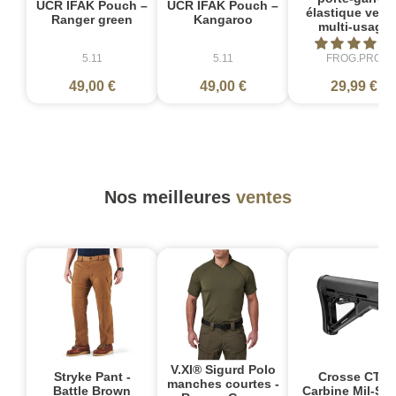
UCR IFAK Pouch –
UCR IFAK Pouch –
élastique velcr
Ranger green
Kangaroo
multi-usage
5.11
5.11
FROG.PRO
49,00 €
49,00 €
29,99 €
Nos meilleures
ventes
V.XI® Sigurd Polo
Stryke Pant -
Crosse CTR
manches courtes -
Battle Brown
Carbine Mil-Sp