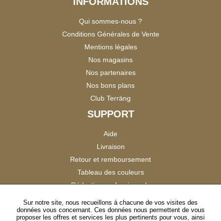
INFORMATIONS
Qui sommes-nous ?
Conditions Générales de Vente
Mentions légales
Nos magasins
Nos partenaires
Nos bons plans
Club Terräng
SUPPORT
Aide
Livraison
Retour et remboursement
Tableau des couleurs
Réduction professionnels
Catalogues
Sur notre site, nous recueillons à chacune de vos visites des
données vous concernant. Ces données nous permettent de vous
Satisfaction Clients
proposer les offres et services les plus pertinents pour vous, ainsi