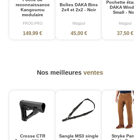
Pochette étanc
Boîtes DAKA Bins
reconnaissance
DAKA Windo
2x4 et 2x2 - Noir
Kangourou
Small - Noir
modulaire
FROG.PRO
Magpul
Magpul
149,99 €
45,00 €
37,50 €
Nos meilleures
ventes
Crosse CTR
Sangle MS3 single
Stryke Pant -