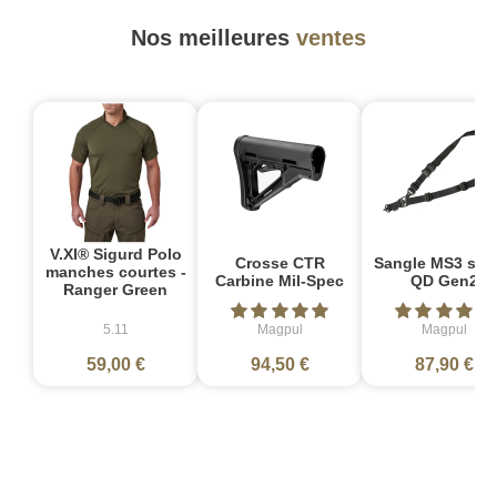
Nos meilleures
ventes
V.XI® Sigurd Polo
Crosse CTR
Sangle MS3 sin
manches courtes -
Carbine Mil-Spec
QD Gen2
Ranger Green
5.11
Magpul
Magpul
59,00 €
94,50 €
87,90 €