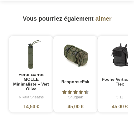
Vous pourriez également
aimer
Porte-Garrot
Poche Vertical 
MOLLE
ResponsePak
Flex
Minimaliste – Vert
Olive
Nikaia Sheaths
Snugpak
5.11
14,50 €
45,00 €
45,00 €