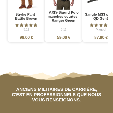
V.XI® Sigurd Polo
Stryke Pant -
Sangle MS3 sin
manches courtes -
Battle Brown
QD Gen2
Ranger Green
5.11
5.11
Magpul
99,00 €
59,00 €
87,90 €
ANCIENS MILITAIRES DE CARRIÈRE,
C'EST EN PROFESSIONNELS QUE NOUS
VOUS RENSEIGNONS.