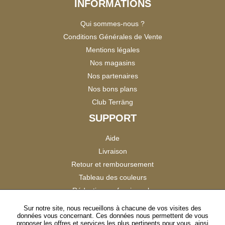
INFORMATIONS
Qui sommes-nous ?
Conditions Générales de Vente
Mentions légales
Nos magasins
Nos partenaires
Nos bons plans
Club Terräng
SUPPORT
Aide
Livraison
Retour et remboursement
Tableau des couleurs
Réduction professionnels
Catalogues
Sur notre site, nous recueillons à chacune de vos visites des
données vous concernant. Ces données nous permettent de vous
Satisfaction Clients
proposer les offres et services les plus pertinents pour vous, ainsi