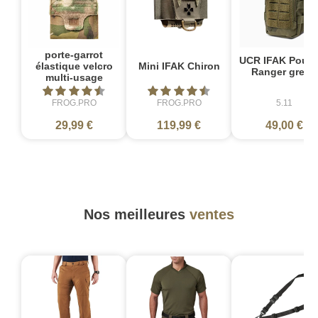
porte-garrot
UCR IFAK Pouch
élastique velcro
Mini IFAK Chiron
Ranger green
multi-usage
FROG.PRO
FROG.PRO
5.11
29,99 €
119,99 €
49,00 €
Nos meilleures
ventes