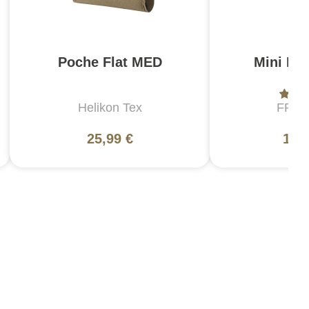
Poche Flat MED
Mini IF
Helikon Tex
FRO
25,99 €
119