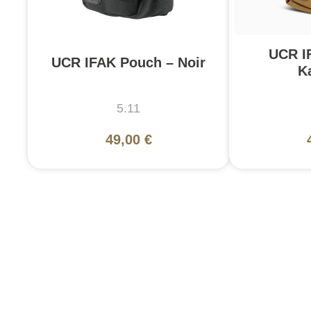
UCR I
UCR IFAK Pouch – Noir
K
5.11
49,00 €