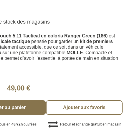
le stock des magasins
uch 5.11 Tactical en coloris Ranger Green (186)
est
cale tactique
pensée pour garder un
kit de premiers
atement accessible, que ce soit dans un véhicule
ou sur une plateforme compatible
MOLLE
. Compacte et
lle permet d’avoir l’essentiel à portée de main en situation
49,00 €
er au panier
Ajouter aux favoris
vous en
48/72h
ouvrées
Retour et échange
gratuit
en magasin