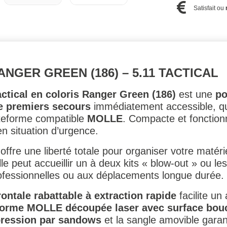
Satisfait ou
NGER GREEN (186) – 5.11 TACTICAL
ctical en coloris Ranger Green (186)
est une
po
de premiers secours
immédiatement accessible, qu
ateforme compatible
MOLLE
. Compacte et fonctionn
en situation d’urgence.
offre une liberté totale pour organiser votre matér
le peut accueillir un à deux kits « blow-out » ou l
rofessionnelles ou aux déplacements longue durée.
ontale rabattable à extraction rapide
facilite u
forme MOLLE découpée laser avec surface bou
ression par sandows
et la sangle amovible garan