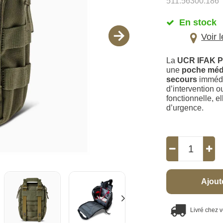
511.56300.186
En stock
Voir 
La
UCR IFAK Po
une
poche médi
secours
immédi
d’intervention 
fonctionnelle, e
d’urgence.
Ajout
Livré chez 