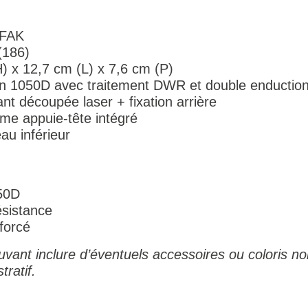
IFAK
(186)
) x 12,7 cm (L) x 7,6 cm (P)
lon 1050D avec traitement DWR et double enductio
t découpée laser + fixation arrière
ème appuie-tête intégré
au inférieur
50D
ésistance
forcé
vant inclure d’éventuels accessoires ou coloris no
tratif.