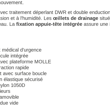
mouvement.
vec traitement déperlant DWR et double enduction 
asion et à l’humidité. Les
œillets de drainage
situé
’eau. La
fixation appuie-tête intégrée
assure une i
 médical d’urgence
icule intégrée
 avec plateforme MOLLE
raction rapide
 avec surface boucle
 élastique sécurisé
nylon 1050D
ieurs
amovible
ndue vide