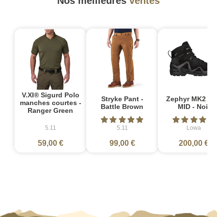
Nos meilleures
ventes
V.XI® Sigurd Polo
Stryke Pant -
Zephyr MK2 G
manches courtes -
Battle Brown
MID - Noir
Ranger Green
5.11
5.11
Lowa
59,00 €
99,00 €
200,00 €