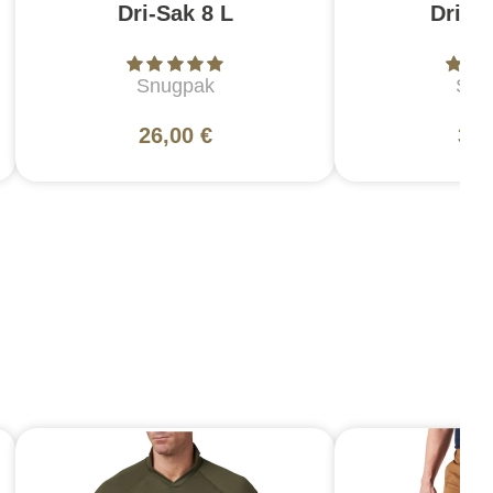
Dri-Sak 8 L
Dri-S
Snugpak
Snu
26,00 €
30,