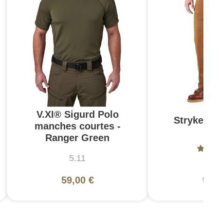
V.XI® Sigurd Polo
Stryke Pa
manches courtes -
Br
Ranger Green
5.11
5
59,00 €
99,