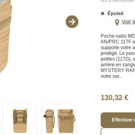
MYS.MRWRAP
Épuisé
Voir 
Poche radio MOL
AN/PRC 117F et
supporte votre a
protégé. Le pas
petites (117G), 
arrière en sangl
MYSTERY RANCH,
votre sac.
130,32 €
Effectuer 