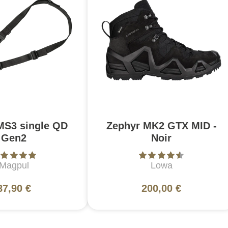
MS3 single QD
Zephyr MK2 GTX MID -
Gen2
Noir
Magpul
Lowa
87,90 €
200,00 €