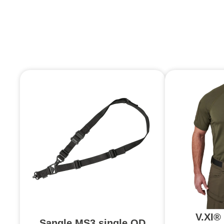
V.XI®
Sangle MS3 single QD