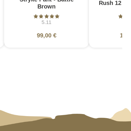
Rush 12 2.0
Brown
5.11
5
99,00 €
130