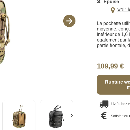
Épuisé
Voir 
La pochette util
moyenne, conçue
intérieur de 1,6
également par l
partie frontale,
109,99 €
Rupture we
m
Livré chez 
Satisfait ou