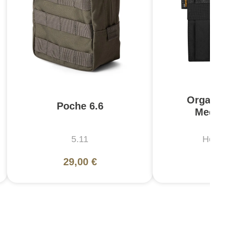
Organiz
Poche 6.6
Mediu
5.11
Helik
29,00 €
7,