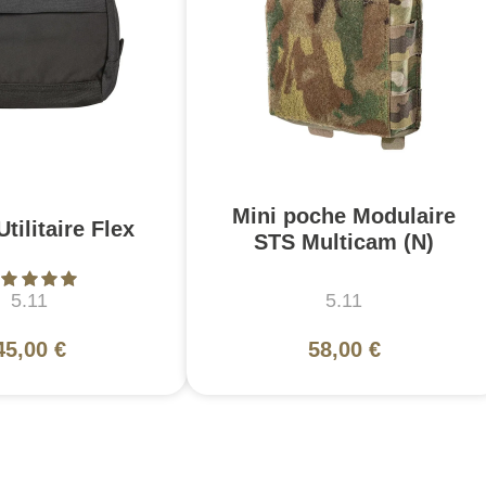
Mini poche Modulaire
tilitaire Flex
STS Multicam (N)
5.11
5.11
45,00 €
58,00 €