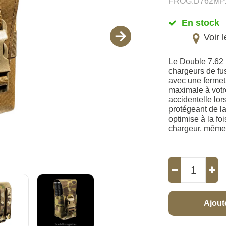
FROG.D762MP.
En stock
Voir 
Le Double 7.62 
chargeurs de fu
avec une fermetu
maximale à votr
accidentelle lor
protégeant de la
optimise à la foi
chargeur, même 
Ajout