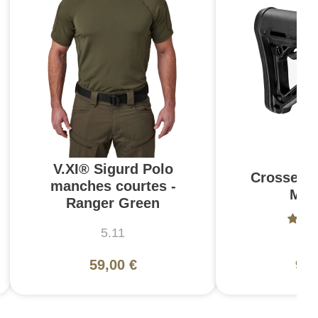
V.XI® Sigurd Polo
Crosse C
manches courtes -
Mil
Ranger Green
5.11
Ma
59,00 €
94,