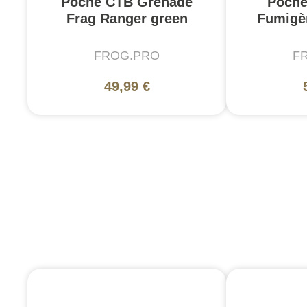
Poche CTB Grenade
Poche
Frag Ranger green
Fumigè
FROG.PRO
F
49,99 €