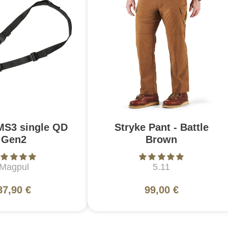
MS3 single QD
Stryke Pant - Battle
Gen2
Brown
Magpul
5.11
87,90 €
99,00 €