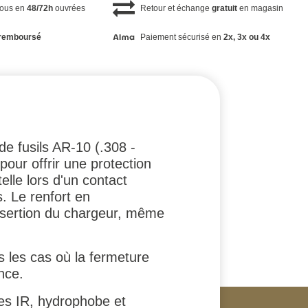
vous en
48/72h
ouvrées
Retour et échange
gratuit
en magasin
remboursé
Paiement sécurisé en
2x, 3x ou 4x
e fusils AR-10 (.308 -
our offrir une protection
lle lors d'un contact
. Le renfort en
éinsertion du chargeur, même
 les cas où la fermeture
nce.
es IR, hydrophobe et