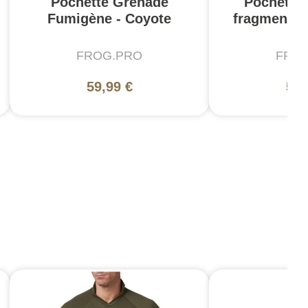
Pochette Grenade
Pochette
Fumigène - Coyote
fragmentat
FROG.PRO
FRO
59,99 €
59,