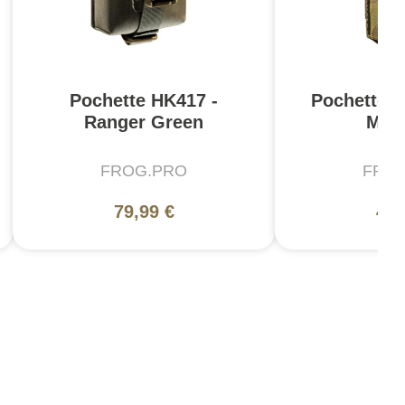
Pochette HK417 -
Pochette F
Ranger Green
Mul
FROG.PRO
FRO
79,99 €
49,