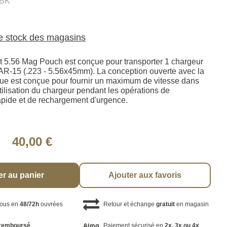
.BK
le stock des magasins
t 5.56 Mag Pouch est conçue pour transporter 1 chargeur
e AR-15 (.223 - 5.56x45mm). La conception ouverte avec la
ique est conçue pour fournir un maximum de vitesse dans
l'utilisation du chargeur pendant les opérations de
pide et de rechargement d'urgence.
40,00 €
er au panier
Ajouter aux favoris
vous en
48/72h
ouvrées
Retour et échange
gratuit
en magasin
remboursé
Paiement sécurisé en
2x, 3x ou 4x