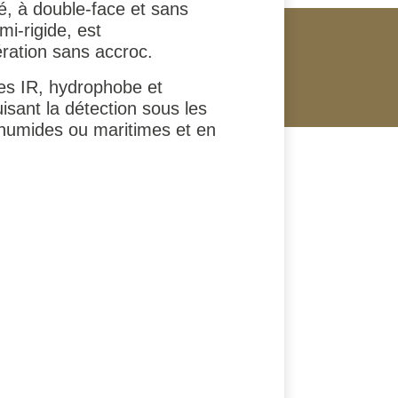
é, à double-face et sans
i-rigide, est
ération sans accroc.
es IR, hydrophobe et
isant la détection sous les
 humides ou maritimes et en