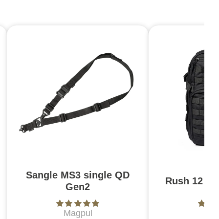
Sangle MS3 single QD
Rush 12 2.0
Gen2
Magpul
5