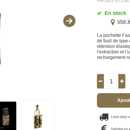
FROG.FST556
En stock
Voir 
La pochette Fas
de fusil de typ
rétention élast
l'extraction et 
rechargement ra
Ajout
Livré chez 
Satisfait ou