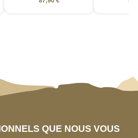
87,90 €
94,
SIONNELS QUE NOUS VOUS