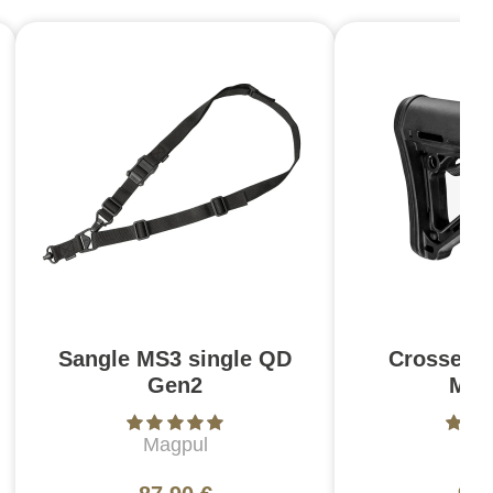
Sangle MS3 single QD
Crosse C
Gen2
Mil
Magpul
Ma