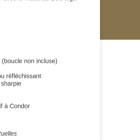
e (boucle non incluse)
u réfléchissant
 sharpie
if à Condor
tuelles