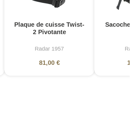
Plaque de cuisse Twist-
Sacoche M
2 Pivotante
- 
Radar 1957
Rada
81,00 €
129