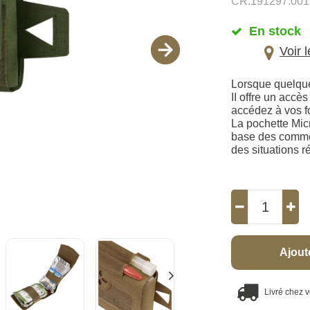
CR.191297.001
En stock
Voir 
Lorsque quelque
II offre un accè
accédez à vos f
La pochette Mic
base des commen
des situations r
Ajout
Livré chez 